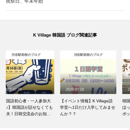
祝祭日、年末年始
K Village 韓国語 ブログ関連記事
渋谷駅前校のブログ
渋谷駅前校のブログ
2026.07.19
2026.07.18
【イベント情報】K Village語
韓国料理「ポッサム」とは？
学堂へ1日だけ入学してみませ
ほっとくだけで簡単！手作り
んか？？
ポッサムのレシピをご紹介☆
彡