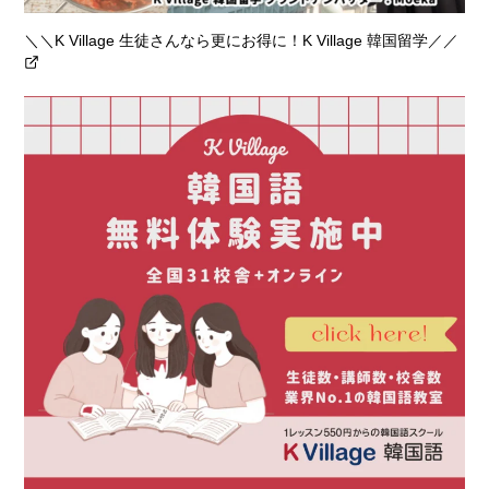
＼＼K Village 生徒さんなら更にお得に！K Village 韓国留学／／