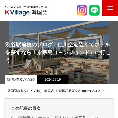
校舎案内
ご入校までの流れ
渋谷駅前校のブログ | 仁川空港近くでホテル
韓国語講師紹介
を探すなら！永宗島（ヨンジョンド）に行こ
う
スケジュール
K Village韓国留学
渋谷駅前校のブログ
2024.09.19
韓国語お役立ちコラム
韓国語教室なら K Village 韓国語
韓国語教室K Villageのブログ
渋谷駅
この記事の目次