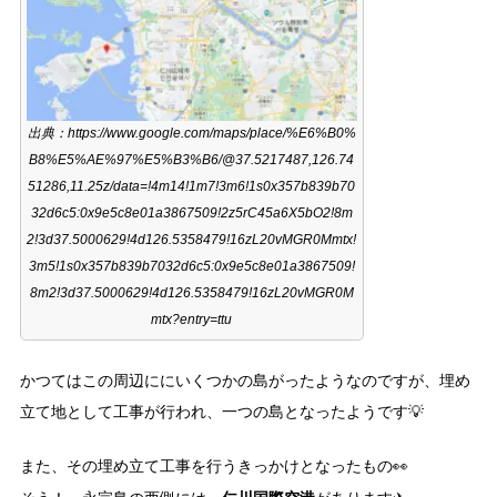
出典：https://www.google.com/maps/place/%E6%B0%
B8%E5%AE%97%E5%B3%B6/@37.5217487,126.74
51286,11.25z/data=!4m14!1m7!3m6!1s0x357b839b70
32d6c5:0x9e5c8e01a3867509!2z5rC45a6X5bO2!8m
2!3d37.5000629!4d126.5358479!16zL20vMGR0Mmtx!
3m5!1s0x357b839b7032d6c5:0x9e5c8e01a3867509!
8m2!3d37.5000629!4d126.5358479!16zL20vMGR0M
mtx?entry=ttu
かつてはこの周辺ににいくつかの島がったようなのですが、埋め
立て地として工事が行われ、一つの島となったようです💡
また、その埋め立て工事を行うきっかけとなったもの👀