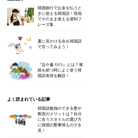
韓国旅行でお金を払うと
きに使える韓国語！現地
でそのまま使える便利フ
レーズ集
夏に見かける虫を韓国語
で言ってみよう！
『잠수를 타다』とは？連
絡を絶つ時によく使う韓
国語表現を解説！
よく読まれている記事
韓国語勉強のできる塾や
教室のメリットは？自分
に合うスタイルの選び方
に韓国の塾事情ものぞき
見！