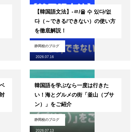
【韓国語文法】-ㄹ/을 수 있다/없
다（～できる/できない）の使い方
を徹底解説！
静岡校のブログ
2026.07.16
ベ
韓国語を学ぶなら一度は行きた
対
い！海とグルメの街「釜山（プサ
ン）」をご紹介
静岡校のブログ
2026.07.13