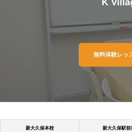
K V
無料体験レッ
新大久保本校
新大久保駅前