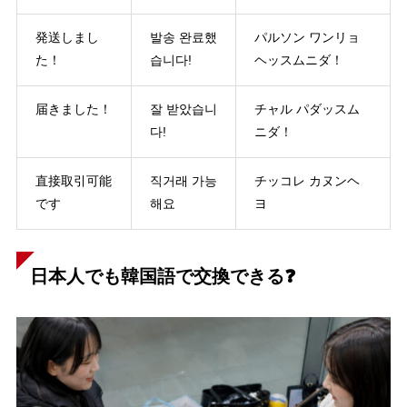
発送しまし
발송 완료했
パルソン ワンリョ
た！
습니다!
ヘッスムニダ！
届きました！
잘 받았습니
チャル パダッスム
다!
ニダ！
直接取引可能
직거래 가능
チッコレ カヌンヘ
です
해요
ヨ
日本人でも韓国語で交換できる❓