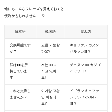
他にもこんなフレーズを覚えておくと
便利かもしれません…!!🎈
日本語
韓国語
読み方
交換可能です
교환 가능할
キョファン カヌン
か？
까요?
ハルッカヨ？
私は●●を所
저는 ○○ 가
チョヌン ○○ カジゴ
持していま
지고 있어
イッソヨ！
す！
요!
これと交換し
이거랑 교환
イゴラン キョファ
ませんか？
안 하실래
ン アン ハシルレ
요?
ヨ？