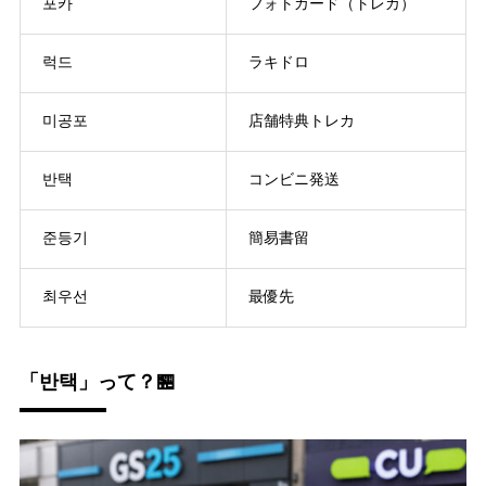
포카
フォトカード（トレカ）
럭드
ラキドロ
미공포
店舗特典トレカ
반택
コンビニ発送
준등기
簡易書留
최우선
最優先
「반택」って？🏪