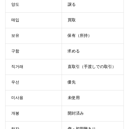
양도
譲る
매입
買取
보유
保有（所持）
구함
求める
직거래
直取引（手渡しでの取引）
우선
優先
미사용
未使用
개봉
開封済み