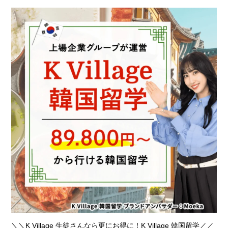
＼＼K Village 生徒さんなら更にお得に！K Village 韓国留学／／