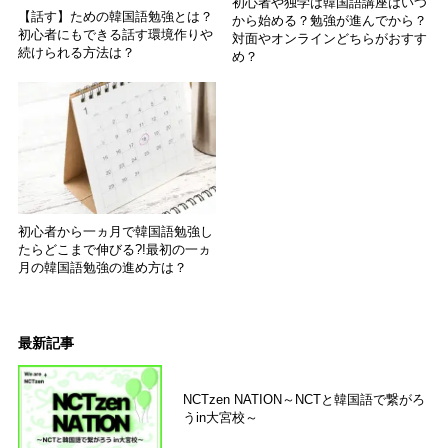
初心者や独学は韓国語講座はいつ
【話す】ための韓国語勉強とは？
から始める？勉強が進んでから？
初心者にもできる話す環境作りや
対面やオンラインどちらがおすす
続けられる方法は？
め？
初心者から一ヵ月で韓国語勉強し
たらどこまで伸びる?!最初の一ヵ
月の韓国語勉強の進め方は？
最新記事
NCTzen NATION～NCTと韓国語で繋がろ
うin大宮校～