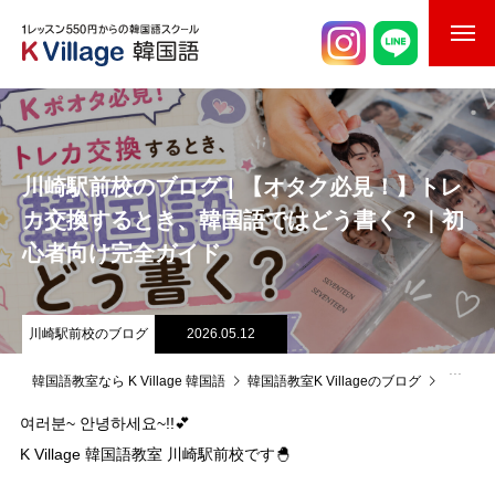
校舎案内
ご入校までの流れ
川崎駅前校のブログ | 【オタク必見！】トレ
韓国語講師紹介
カ交換するとき、韓国語ではどう書く？｜初
心者向け完全ガイド
スケジュール
K Village韓国留学
川崎駅前校のブログ
2026.05.12
韓国語お役立ちコラム
韓国語教室なら K Village 韓国語
韓国語教室K Villageのブログ
川崎駅
여러분~ 안녕하세요~!!💕
K Village 韓国語教室 川崎駅前校です🐣