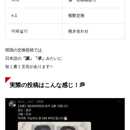
하자
傷・初期難あり
n:1
複数交換
끼워넣기
抱き合わせ
韓国の交換投稿では、
「譲」「求」
日本語の
みたいに
短く書く文化があります✨
実際の投稿はこんな感じ！💭