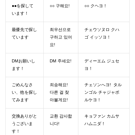
●●を探して
○○ 구해요!
○○ クヘヨ！
います！
最優先で探し
최우선으로
チェウソヌロ クハ
ています
구하고 있어
ゴ イッソヨ！
요!
DMお願いし
DM 주세요!
ディーエム ジュセ
ます！
ヨ！
ごめんなさ
죄송해요!
チェソンへヨ! タル
い、他を探し
다른 걸 찾
ンゴル チャジャボ
てみます
아볼게요!
ルケヨ！
交換ありがと
교환 감사합
キョファン カムサ
うございま
니다!
ハムニダ！
す！