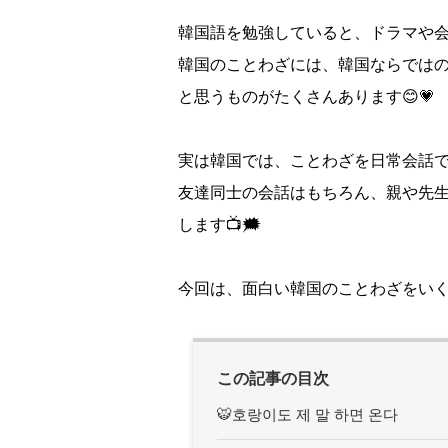
韓国語を勉強していると、
ドラマや会
韓国のことわざには、
韓国ならでは
と思うものがたくさんあります😊💗
実は韓国では、ことわざを日常会話で
友達同士の会話はもちろん、親や先
します📺🗯️
今回は、面白い韓国のことわざをいく
この記事の目次
🐯호랑이도 제 말 하면 온다