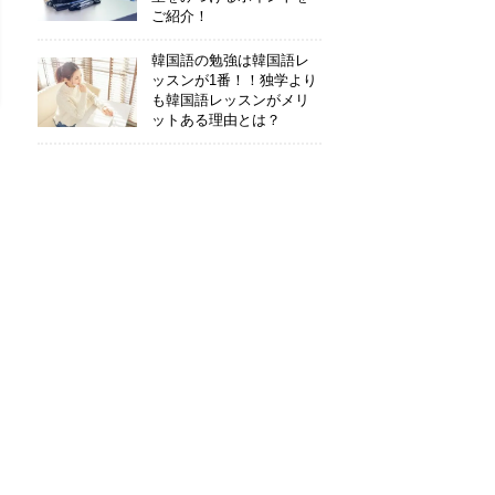
ご紹介！
韓国語の勉強は韓国語レ
ッスンが1番！！独学より
も韓国語レッスンがメリ
ットある理由とは？