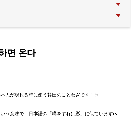
 하면 온다
の本人が現れる時に使う韓国のことわざです！✨
という意味で、日本語の「
噂をすれば影」に似ています👀