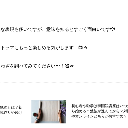
議な表現も多いですが、
意味を知るとすごく面白いです💡
ドラマももっと楽しめる気がします！📺🎶
とわざを調べてみてください〜
！🥰💭
初心者や独学は韓国語講座はいつ
語勉強とは？初
ら始める？勉強が進んでから？対
環境作りや続け
やオンラインどちらがおすすめ？