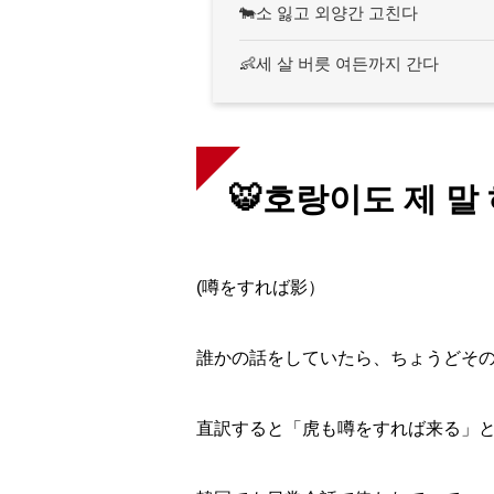
🐄소 잃고 외양간 고친다
👶세 살 버릇 여든까지 간다
🐯호랑이도 제 말
(噂をすれば影）
誰かの話をしていたら、
ちょうどそ
直訳すると「虎も噂をすれば来る」