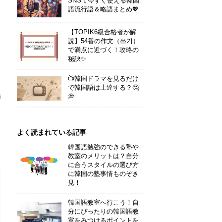
SNSで今すぐ使える韓国
語流行語＆略語まとめ💖
」
【TOPIK6級合格者が解
説】54番の作文（쓰기）
で満点に近づく！攻略の
秘訣✨
📺韓国ドラマを見るだけ
で韓国語は上達する？🤔
場
💭
よく読まれている記事
韓国語勉強のできる塾や
教室のメリットは？自分
に合うスタイルの選び方
に韓国の塾事情ものぞき
見！
韓国語教室へ行こう！自
分にぴったりの韓国語教
室をみつけるポイントを