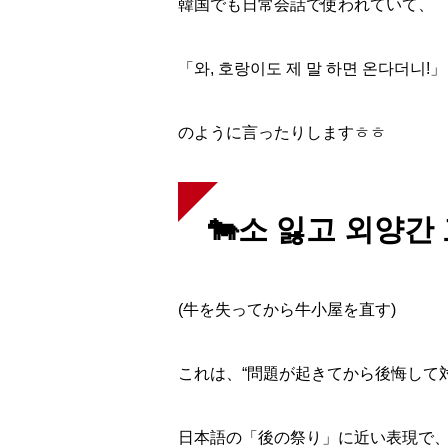
韓国でも日常会話で使われていて、
「와, 호랑이도 제 말 하면 온다더니!」
のように言ったりしますㅎㅎ
校舎案内
🐄소 잃고 외양간
ご入校までの流れ
(牛を失ってから牛小屋を直す)
これは、“問題が起きてから後悔して対
韓国語講師紹介
日本語の「後の祭り」に近い表現で