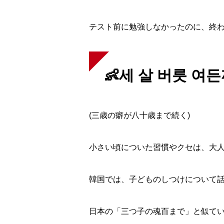
スケジュール
テスト前に勉強しなかったのに、
終
👶세 살 버릇 여
K Village韓国留学
(三歳の癖が八十歳まで続く)
無料体験レッスン
小さい頃についた習慣やクセは、大人
韓国語お役立ちコラム
韓国では、
子どものしつけについて話
日本の「三つ子の魂百まで」と似てい