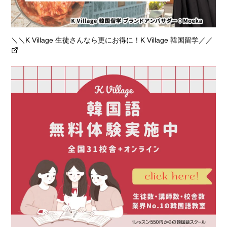
＼＼K Village 生徒さんなら更にお得に！K Village 韓国留学／／