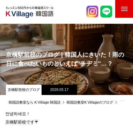
校舎案内
ご入校までの流れ
京橋駅前校のブログ | 韓国人にきいた！雨の
韓国語講師紹介
日に食べたいものといえば‟チヂミ″…？
スケジュール
K Village韓国留学
京橋駅前校のブログ
2026.05.17
韓国語お役立ちコラム
韓国語教室なら K Village 韓国語
韓国語教室K Villageのブログ
京橋駅
안녕하세요！
京橋駅前校です☔