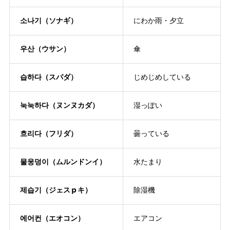
소나기（ソナギ）
にわか雨・夕立
우산（ウサン）
傘
습하다（スパダ）
じめじめしている
눅눅하다（ヌンヌカダ）
湿っぽい
흐리다（フリダ）
曇っている
물웅덩이（ムルンドンイ）
水たまり
제습기（ジェスｐキ）
除湿機
에어컨（エオコン）
エアコン