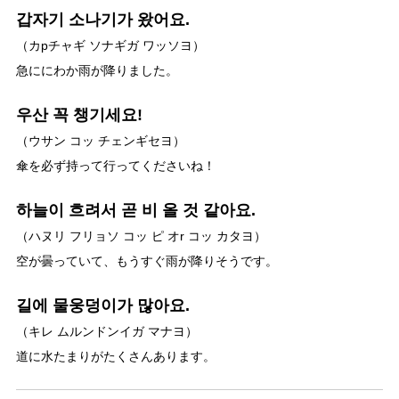
갑자기 소나기가 왔어요.
（カpチャギ ソナギガ ワッソヨ）
急ににわか雨が降りました。
우산 꼭 챙기세요!
（ウサン コッ チェンギセヨ）
傘を必ず持って行ってくださいね！
하늘이 흐려서 곧 비 올 것 같아요.
（ハヌリ フリョソ コッ ピ オr コッ カタヨ）
空が曇っていて、もうすぐ雨が降りそうです。
길에 물웅덩이가 많아요.
（キレ ムルンドンイガ マナヨ）
道に水たまりがたくさんあります。