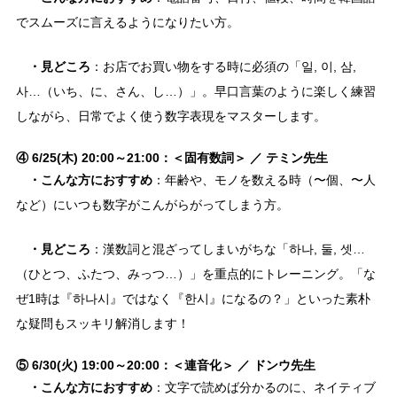
でスムーズに言えるようになりたい方。
・見どころ
：お店でお買い物をする時に必須の「일, 이, 삼,
사…（いち、に、さん、し…）」。早口言葉のように楽しく練習
しながら、日常でよく使う数字表現をマスターします。
④ 6/25(木) 20:00～21:00：＜固有数詞＞ ／ テミン先生
・こんな方におすすめ
：年齢や、モノを数える時（〜個、〜人
など）にいつも数字がこんがらがってしまう方。
・見どころ
：漢数詞と混ざってしまいがちな「하나, 둘, 셋…
（ひとつ、ふたつ、みっつ…）」を重点的にトレーニング。「な
ぜ1時は『하나시』ではなく『한시』になるの？」といった素朴
な疑問もスッキリ解消します！
⑤ 6/30(火) 19:00～20:00：＜連音化＞ ／ ドンウ先生
・こんな方におすすめ
：文字で読めば分かるのに、ネイティブ