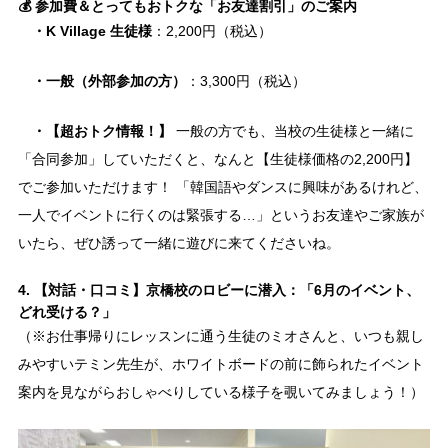
💰 参加費＆とってもおトクな「お友達割引」のご案内
・K Village 生徒様
：2,200円（税込）
・一般（外部参加の方）
：3,300円（税込）
・【超おトク情報！】
一般の方でも、当校の生徒様と一緒に
「合同参加」していただくと、なんと【生徒様価格の2,200円】
でご参加いただけます！ 「韓国語やダンスに興味があるけれど、
一人でイベントに行くのは緊張する…」というお友達やご家族が
いたら、ぜひ誘って一緒に遊びに来てくださいね。
4. 【対話・口コミ】京橋校のロビーに潜入：「6月のイベント、
どれ受ける？」
（※お仕事帰りにレッスンに通う生徒のミオさんと、いつも親し
みやすいテミン先生が、ホワイトボードの前に飾られたイベント
案内を見ながらおしゃべりしている様子を覗いてみましょう！）