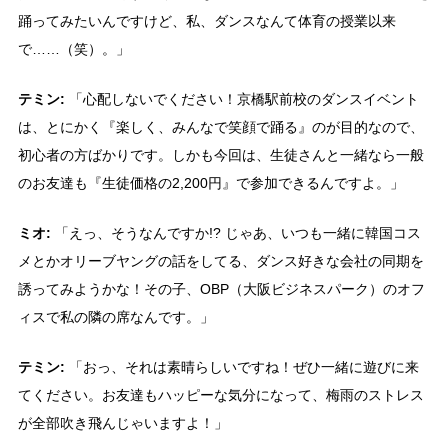
踊ってみたいんですけど、私、ダンスなんて体育の授業以来
で……（笑）。」
テミン:
「心配しないでください！京橋駅前校のダンスイベント
は、とにかく『楽しく、みんなで笑顔で踊る』のが目的なので、
初心者の方ばかりです。しかも今回は、生徒さんと一緒なら一般
のお友達も『生徒価格の2,200円』で参加できるんですよ。」
ミオ:
「えっ、そうなんですか!? じゃあ、いつも一緒に韓国コス
メとかオリーブヤングの話をしてる、ダンス好きな会社の同期を
誘ってみようかな！その子、OBP（大阪ビジネスパーク）のオフ
ィスで私の隣の席なんです。」
テミン:
「おっ、それは素晴らしいですね！ぜひ一緒に遊びに来
てください。お友達もハッピーな気分になって、梅雨のストレス
が全部吹き飛んじゃいますよ！」