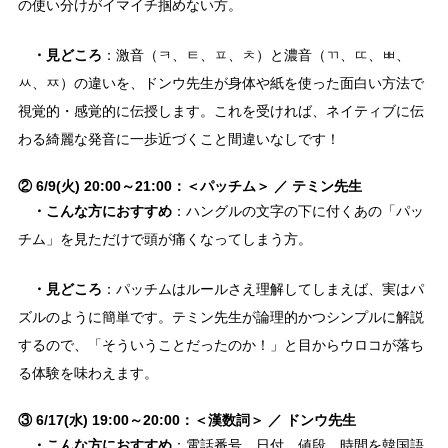
の使い分けがイマイチ掴めない方。
・見どころ
：激音（ㅋ、ㅌ、ㅍ、ㅊ）と濃音（ㄲ、ㄸ、ㅃ、
ㅆ、ㅉ）の違いを、ドンウ先生が身体や紙を使った面白い方法で
視覚的・感覚的に伝授します。これを受ければ、ネイティブに伝
わる綺麗な発音に一歩近づくこと間違いなしです！
② 6/9(火) 20:00～21:00：＜パッチム＞ ／ テミン先生
・こんな方におすすめ
：ハングルの文字の下に付くあの「パッ
チム」を見ただけで頭が痛くなってしまう方。
・見どころ
：パッチムはルールさえ理解してしまえば、実はパ
ズルのように簡単です。テミン先生が論理的かつシンプルに解説
するので、「そういうことだったのか！」と目からウロコが落ち
る体験を味わえます。
③ 6/17(水) 19:00～20:00：＜漢数詞＞ ／ ドンウ先生
・こんな方におすすめ
：電話番号、日付、値段、時間を韓国語