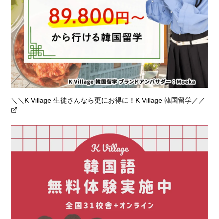
＼＼K Village 生徒さんなら更にお得に！K Village 韓国留学／／