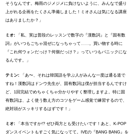
そうなんです。梅雨のジメジメに負けないように、みんなで盛り
上がれる企画をたくさん準備しました！ミオさんは気になる講座
はありましたか？」
ミオ:
「私、実は普段のレッスンで数字の『漢数詞』と『固有数
詞』がいつもごちゃ混ぜになっちゃって……。買い物する時に
『これ何ウォンだっけ？何個だっけ？』っていつもパニックにな
るんです。」
テミン:
「あ〜、それは韓国語を学ぶ人がみんな一度は通る道で
すね！漢数詞はドンウ先生が、固有数詞は僕が担当するんですけ
ど、1回完結でめちゃくちゃ分かりやすく整理しますよ。特に固
有数詞は、よく使う数え方のコツをゲーム感覚で練習するので、
絶対頭がスッキリするはずです！」
ミオ:
「本当ですか!? ぜひ両方とも受けたいです！あと、K-POP
ダンスイベントもすごく気になってて。IVEの『BANG BANG』を