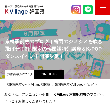
校舎案内
ご入校までの流れ
京橋駅前校のブログ | 梅雨のジメジメを吹き
韓国語講師紹介
飛ばせ！6月限定の韓国語特別講座＆K-POP
ダンスイベント開催決定！
スケジュール
K Village韓国留学
京橋駅前校のブログ
2026.06.03
韓国語お役立ちコラム
韓国語教室なら K Village 韓国語
韓国語教室K Villageのブログ
京橋駅
K Village 京橋駅前校
みなさん、アンニョンハセヨ！
のブログへ
ようこそお越しくださいました！