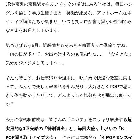
JRや京阪の京橋駅から歩いてすぐの場所にある当校は、毎日ハン
グルを楽しく学ぶ生徒さまと、笑顔が絶えないアットホームなネ
イティブ講師たちが集まり、いつも笑い声が響く温かい空間でみ
なさまをお迎えしています。
気づけばもう6月。近畿地方もそろそろ梅雨入りの季節ですね。
「雨の日が多くて、お出かけするのも億劫だな…」 「なんとなく
気分がジメジメしてしまう…」
そんな時こそ、お仕事帰りや週末に、駅チカで快適な教室に集ま
って、みんなで楽しく韓国語を学んだり、大好きなK-POPで思い
きり体を動かしたりして、どんよりした気分を吹き飛ばしません
か？
超
今月の京橋駅前校は、皆さんの「ニガテ」をスッキリ解決する
実用的な1回完結の「特別講座」と、毎回大盛り上がりの「K-
POP聞き取りクイズ大会」
「K-POPダンスイ
、さらには本格的な