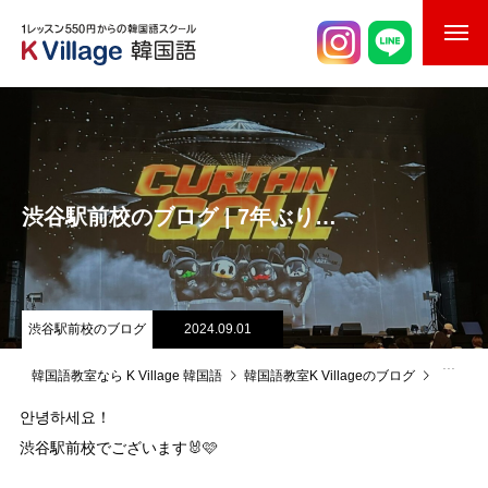
校舎案内
ご入校までの流れ
韓国語講師紹介
渋谷駅前校のブログ | 7年ぶり…
スケジュール
K Village韓国留学
渋谷駅前校のブログ
2024.09.01
韓国語お役立ちコラム
韓国語教室なら K Village 韓国語
韓国語教室K Villageのブログ
渋谷駅
안녕하세요！
渋谷駅前校でございます🐰🩷