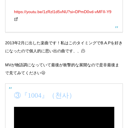
https://youtu.be/1zRzl1d5vNU?si=DPmD0vd-vMFII-Y9
2013年2月に出した楽曲です！私はこのタイミングでB.A.Pを好き
になったので個人的に思い出の曲です、、🫠
MVが物語調になっていて最後が衝撃的な展開なので是非最後ま
で見てみてください🫢
③『1004』（천사）