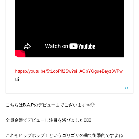
https://youtu.be/5tLooPlf2Sw?si=AObYGgueBayz3VFw
こちらはB.A.Pのデビュー曲でございます👊💥
全員金髪でデビューし注目を浴びました👱‍♂️✨
これぞヒップホップ！というゴリゴリの曲で衝撃的ですよね