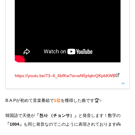
https://youtu.be/73–6_6bfKw?si=wN5jrlqbrQKpbKWB
1位
B.A.Pが初めて音楽番組で
を獲得した曲です🏆✨
「천사 （チョンサ）」
韓国語で天使が
と発音します！数字の
「1004」
も同じ発音なのでこのように表現されております👼