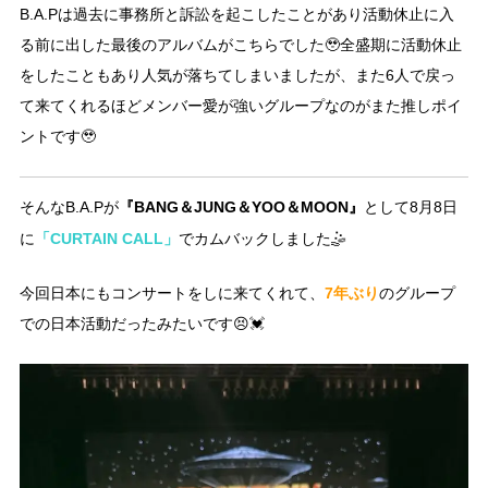
B.A.Pは過去に事務所と訴訟を起こしたことがあり活動休止に入
る前に出した最後のアルバムがこちらでした🥹全盛期に活動休止
をしたこともあり人気が落ちてしまいましたが、また6人で戻っ
て来てくれるほどメンバー愛が強いグループなのがまた推しポイ
ントです🥹
『BANG＆JUNG＆YOO＆MOON』
そんなB.A.Pが
として8月8日
「CURTAIN CALL」
に
でカムバックしました🤹
7年ぶり
今回日本にもコンサートをしに来てくれて、
のグループ
での日本活動だったみたいです😣💓