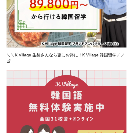
＼＼K Village 生徒さんなら更にお得に！K Village 韓国留学／／