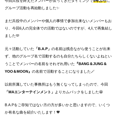
5年ぶり
今回兵役を終えたメンバーが戻ってきたタイミングで
に
グループ活動を再始動しました✨
まだ兵役中のメンバーや個人の事情で参加出来ないメンバーもお
り、今回6人の完全体での活動ではないのですが、4人で再集結し
ました🫶
「B.A.P」
元々活動していた
の名前は残念ながら使うことが出来
ず、他のグループ名で活動するのも自分たちらしくないよねとい
『BANG＆JUNG＆
うことでメンバーの名前をそれぞれ用いた
YOO＆MOON』
の名前で活動することになりました🪄
以前所属していた事務所はもう無くなってしまったので、今回
「MAエンターテインメント」
よりカムバックをしました🤩
B.A.Pをご存知ではない方の方が多いかと思いますので、いくつ
か有名な曲を紹介いたします！🧡