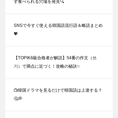
ず食べられる穴場を発見🔍
SNSで今すぐ使える韓国語流行語＆略語まとめ
💖
【TOPIK6級合格者が解説】54番の作文（쓰
기）で満点に近づく！攻略の秘訣✨
📺韓国ドラマを見るだけで韓国語は上達する？
🤔💭