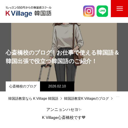
校舎案内
ご入校までの流れ
心斎橋校のブログ | お仕事で使える韓国語＆
韓国語講師紹介
韓国出張で役立つ韓国語のご紹介！
スケジュール
K Village韓国留学
心斎橋校のブログ
2026.02.10
韓国語お役立ちコラム
韓国語教室なら K Village 韓国語
韓国語教室K Villageのブログ
心斎橋
アンニョンハセヨ✨
K Village心斎橋校です💙