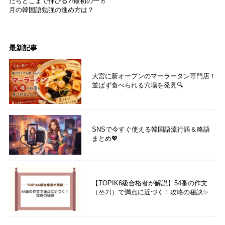
たらどこまで伸びる?!最初の一ヵ
月の韓国語勉強の進め方は？
最新記事
大宮に新オープンのマーラータン専門店！
並ばず食べられる穴場を発見🔍
SNSで今すぐ使える韓国語流行語＆略語
まとめ💖
【TOPIK6級合格者が解説】54番の作文
（쓰기）で満点に近づく！攻略の秘訣✨