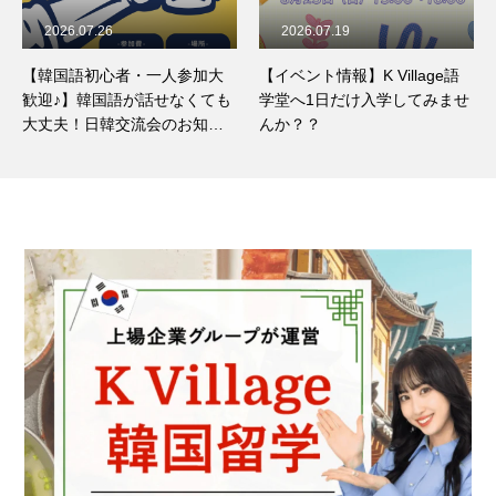
2026.07.19
2026.07.18
【イベント情報】K Village語
韓国料理「ポッサム」とは？
学堂へ1日だけ入学してみませ
ほっとくだけで簡単！手作り
んか？？
ポッサムのレシピをご紹介☆
彡