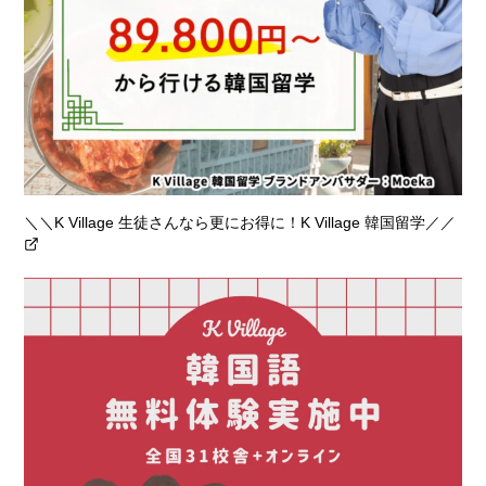
＼＼K Village 生徒さんなら更にお得に！K Village 韓国留学／／