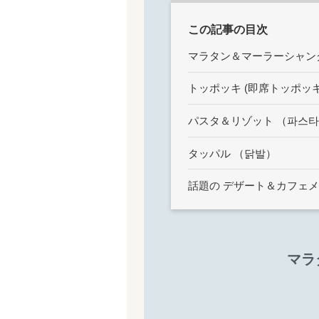
この記事の目次
マラタン＆マーラーシャン
トッポッキ (即席トッポッ
パスタ＆リゾット （파스
校舎案内
タッパル （닭발）
話題の デザート＆カフェ
ご入校までの流れ
マラ
韓国語講師紹介