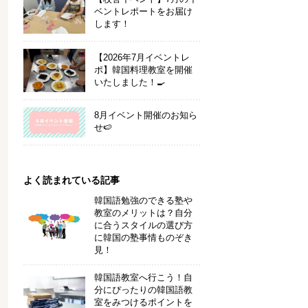
ベントレポートをお届け
します！
【2026年7月イベントレ
ポ】韓国料理教室を開催
いたしました！🍳
8月イベント開催のお知ら
せ🍉
よく読まれている記事
韓国語勉強のできる塾や
教室のメリットは？自分
に合うスタイルの選び方
に韓国の塾事情ものぞき
見！
韓国語教室へ行こう！自
分にぴったりの韓国語教
室をみつけるポイントを