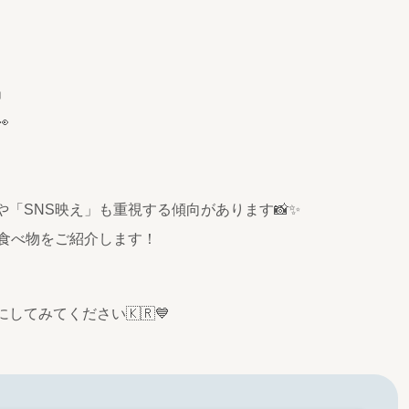
」

「SNS映え」も重視する傾向があります📸✨
の食べ物をご紹介します！
てみてください🇰🇷💙