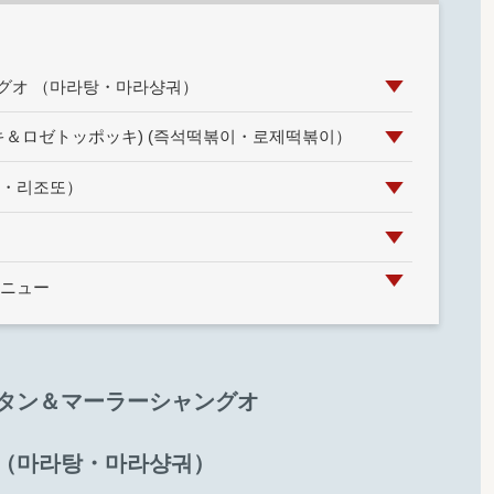
グオ （마라탕・마라샹궈）
キ＆ロゼトッポッキ) (즉석떡볶이・로제떡볶이）
타・리조또）
メニュー
タン＆マーラーシャングオ
（마라탕・마라샹궈）