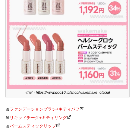
引用：https://www.qoo10.jp/shop/wakemake_official
🎀
ファンデーションブラシ+キティパフ
🎀
リキッドチーク+キティリング
🎀
バームスティックリップ