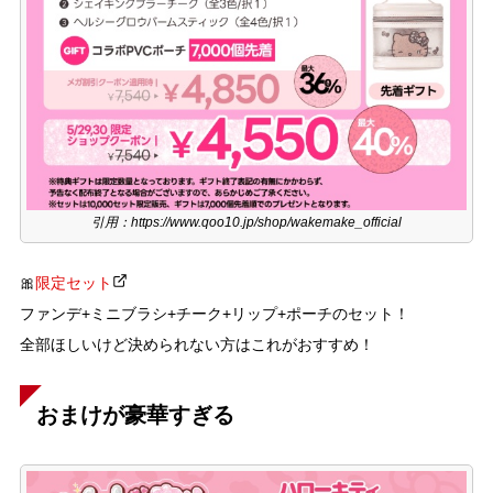
引用：https://www.qoo10.jp/shop/wakemake_official
🎀
限定セット
ファンデ+ミニブラシ+チーク+リップ+ポーチのセット！
全部ほしいけど決められない方はこれがおすすめ！
おまけが豪華すぎる