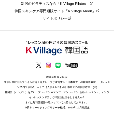
新宿のピラティスなら「K Village Pilates」
韓国スキンケア専門通販サイト「K Village Meon」
サイトポリシー
株式会社 K Village
東京証券取引所プライム市場上場グループが運営する「日本最大」の韓国語教室。【1レッス
ン550円（税込）～】で【入学金ゼロ】の日本最大の韓国語教室。(※)
韓国語（ハングル）をグループレッスンやマンツーマンレッスン（個人レッスン）、オンラ
インレッスンで楽しく韓国語勉強をしませんか？
まずは無料韓国語体験レッスンでお待ちしております。
※日本マーケティングリサーチ機構、2025年12月期調査