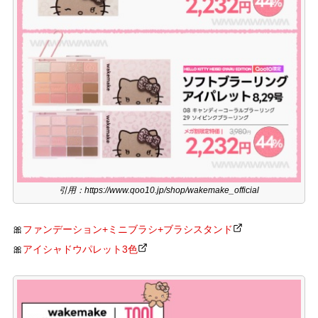
引用：https://www.qoo10.jp/shop/wakemake_official
🎀
ファンデーション+ミニブラシ+ブラシスタンド
🎀
アイシャドウパレット3色