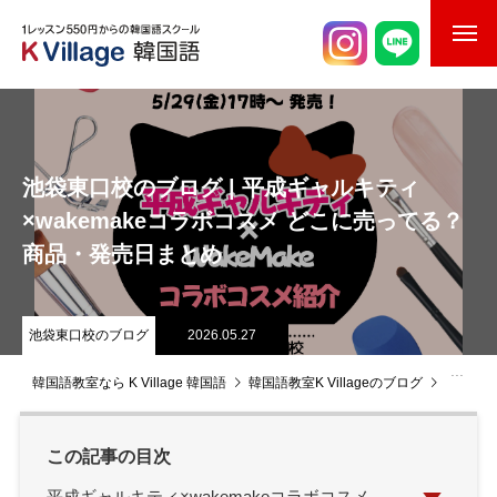
校舎案内
ご入校までの流れ
池袋東口校のブログ | 平成ギャルキティ
韓国語講師紹介
×wakemakeコラボコスメ どこに売ってる？
商品・発売日まとめ
スケジュール
K Village韓国留学
池袋東口校のブログ
2026.05.27
韓国語お役立ちコラム
韓国語教室なら K Village 韓国語
韓国語教室K Villageのブログ
池袋東
この記事の目次