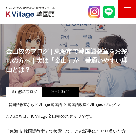
校舎案内
ご入校までの流れ
金山校のブログ | 東海市で韓国語教室をお探
韓国語講師紹介
しの方へ｜実は「金山」が一番通いやすい理
由とは？
スケジュール
K Village韓国留学
金山校のブログ
2026.05.11
韓国語お役立ちコラム
韓国語教室なら K Village 韓国語
韓国語教室K Villageのブログ
金山校
こんにちは、K Village金山校のスタッフです。
「東海市 韓国語教室」で検索して、この記事にたどり着いた方