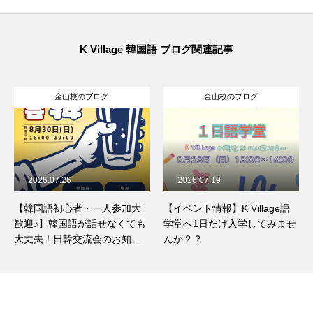
K Village 韓国語 ブログ関連記事
金山校のブログ
金山校のブログ
2026.07.19
2026.07.18
参加大
【イベント情報】K Village語
韓国料理「ポッサム」と
なくても
学堂へ1日だけ入学してみませ
ほっとくだけで簡単！手
お知ら
んか？？
ポッサムのレシピをご紹
彡