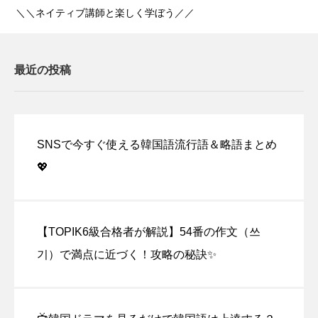
＼＼ネイティブ講師と楽しく学ぼう／／
最近の投稿
SNSで今すぐ使える韓国語流行語＆略語まとめ
💖
【TOPIK6級合格者が解説】54番の作文（쓰
기）で満点に近づく！攻略の秘訣✨