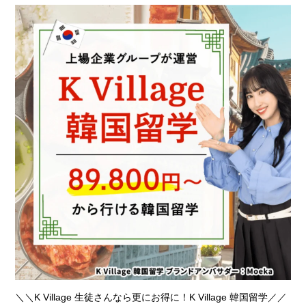
＼＼K Village 生徒さんなら更にお得に！K Village 韓国留学／／