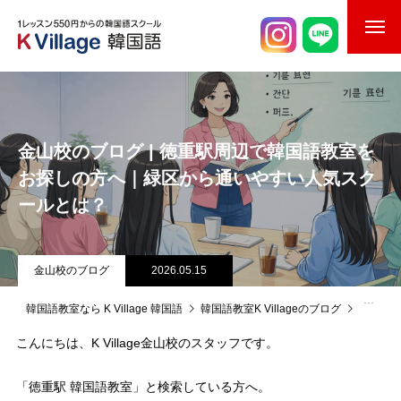
校舎案内
ご入校までの流れ
金山校のブログ | 徳重駅周辺で韓国語教室を
韓国語講師紹介
お探しの方へ｜緑区から通いやすい人気スク
ールとは？
スケジュール
K Village韓国留学
金山校のブログ
2026.05.15
韓国語お役立ちコラム
韓国語教室なら K Village 韓国語
韓国語教室K Villageのブログ
金山校
こんにちは、K Village金山校のスタッフです。
「徳重駅 韓国語教室」と検索している方へ。