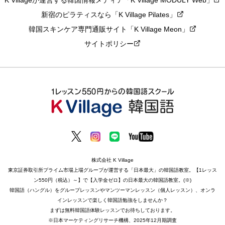
K Villageが運営する韓国情報メディア「K Village MODULY Web」
新宿のピラティスなら「K Village Pilates」
韓国スキンケア専門通販サイト「K Village Meon」
サイトポリシー
株式会社 K Village
東京証券取引所プライム市場上場グループが運営する「日本最大」の韓国語教室。【1レッス
ン550円（税込）～】で【入学金ゼロ】の日本最大の韓国語教室。(※)
韓国語（ハングル）をグループレッスンやマンツーマンレッスン（個人レッスン）、オンラ
インレッスンで楽しく韓国語勉強をしませんか？
まずは無料韓国語体験レッスンでお待ちしております。
※日本マーケティングリサーチ機構、2025年12月期調査