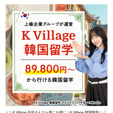
＼＼K Village 生徒さんなら更にお得に！K Village 韓国留学／／