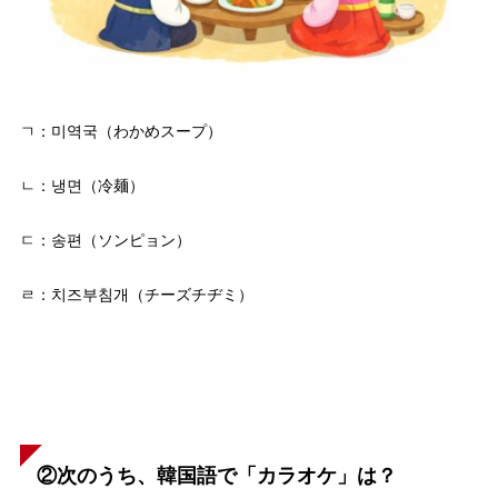
ㄱ：미역국（わかめスープ）
ㄴ：냉면（冷麺）
ㄷ：송편（ソンピョン）
ㄹ：치즈부침개（チーズチヂミ）
②次のうち、韓国語で「カラオケ」は？