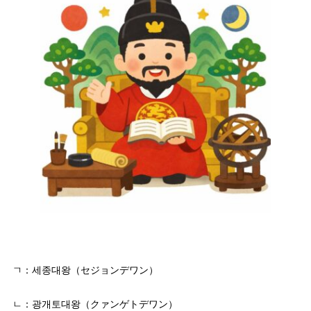
ㄱ：세종대왕（セジョンデワン）
ㄴ：광개토대왕（クァンゲトデワン）