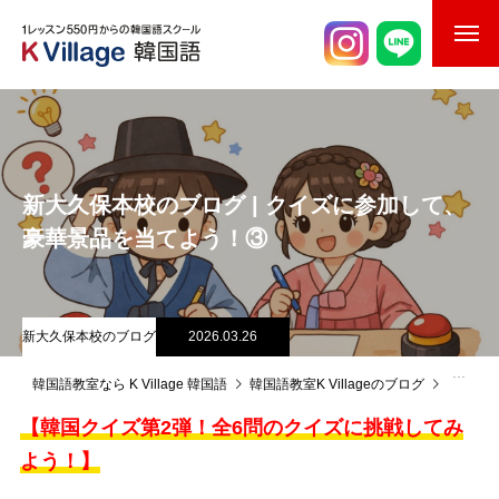
校舎案内
ご入校までの流れ
新大久保本校のブログ | クイズに参加して、
韓国語講師紹介
豪華景品を当てよう！③
スケジュール
K Village韓国留学
新大久保本校のブログ
2026.03.26
韓国語お役立ちコラム
韓国語教室なら K Village 韓国語
韓国語教室K Villageのブログ
新大久
【韓国クイズ第2弾！全6問のクイズに挑戦してみ
よう！】