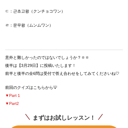
ㄷ：근초고왕（クンチョコワン）
ㄹ：문무왕（ムンムワン）
意外と難しかったのではないでしょうか？ㅎㅎ
後半は【3月29日】に投稿いたします！
前半と後半の全6問は受付で答え合わせをしてみてくださいね🤍
前回のクイズはこちらから💡
▼
Part 1
▼Part2
まずはお試しレッスン！