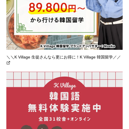
＼＼K Village 生徒さんなら更にお得に！K Village 韓国留学／／