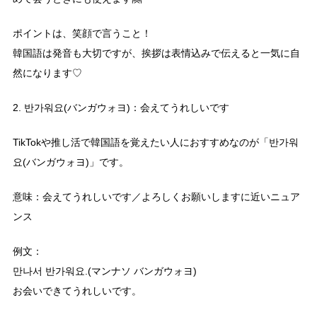
ポイントは、笑顔で言うこと！
韓国語は発音も大切ですが、挨拶は表情込みで伝えると一気に自
然になります♡
2. 반가워요(バンガウォヨ)：会えてうれしいです
TikTokや推し活で韓国語を覚えたい人におすすめなのが「반가워
요(バンガウォヨ)」です。
意味：会えてうれしいです／よろしくお願いしますに近いニュア
ンス
例文：
만나서 반가워요.(マンナソ バンガウォヨ)
お会いできてうれしいです。