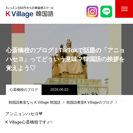
校舎案内
ご入校までの流れ
心斎橋校のブログ | TikTokで話題の「アニョ
韓国語講師紹介
ハセヨ」ってどういう意味？韓国語の挨拶を
覚えよう♡
スケジュール
K Village韓国留学
心斎橋校のブログ
2026.06.02
韓国語お役立ちコラム
韓国語教室なら K Village 韓国語
韓国語教室K Villageのブログ
心斎橋
アンニョンハセヨ💙
K Village心斎橋校です♫✨