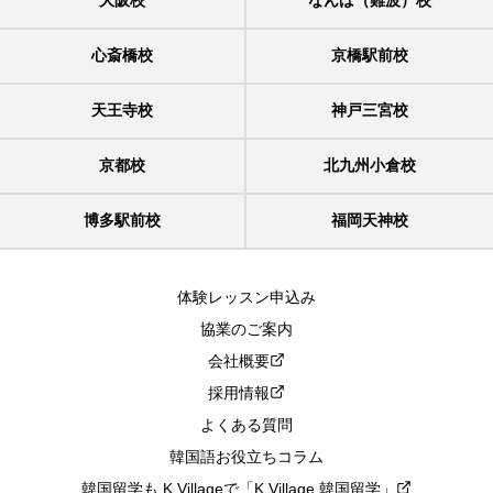
大阪校
なんば（難波）校
心斎橋校
京橋駅前校
天王寺校
神戸三宮校
京都校
北九州小倉校
博多駅前校
福岡天神校
体験レッスン申込み
協業のご案内
会社概要
採用情報
よくある質問
韓国語お役立ちコラム
韓国留学も K Villageで「K Village 韓国留学」