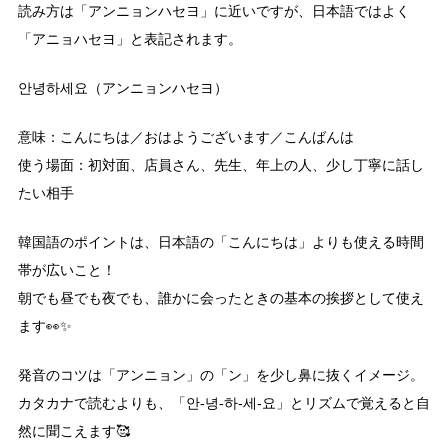
読み方は「アンニョンハセヨ」に近いですが、日本語ではよく
「アニョハセヨ」と表記されます。
안녕하세요（アンニョンハセヨ）
意味：こんにちは／おはようございます／こんばんは
使う場面：初対面、店員さん、先生、年上の人、少し丁寧に話し
たい相手
韓国語のポイントは、日本語の「こんにちは」よりも使える時間
帯が広いこと！
朝でも昼でも夜でも、誰かに会ったときの基本の挨拶として使え
ます👀✨
発音のコツは「アンニョン」の「ン」を少し鼻に抜くイメージ。
カタカナで読むよりも、「안-녕-하-세-요」とリズムで覚えると自
然に聞こえます🥰