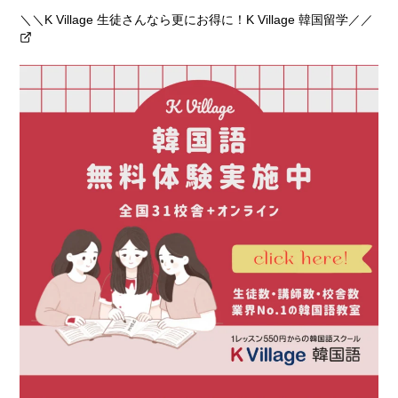
＼＼K Village 生徒さんなら更にお得に！K Village 韓国留学／／