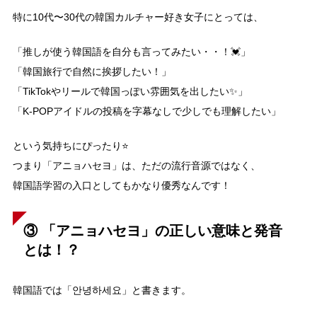
特に10代〜30代の韓国カルチャー好き女子にとっては、
「推しが使う韓国語を自分も言ってみたい・・！💓」
「韓国旅行で自然に挨拶したい！」
「TikTokやリールで韓国っぽい雰囲気を出したい✨」
「K-POPアイドルの投稿を字幕なしで少しでも理解したい」
という気持ちにぴったり⭐️
つまり「アニョハセヨ」は、ただの流行音源ではなく、
韓国語学習の入口としてもかなり優秀なんです！
③
「アニョハセヨ」の正しい意味と発音
とは！？
韓国語では「안녕하세요」と書きます。