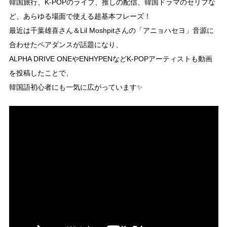
韓国旅行、K-POPのライブ、推しの配信、韓国ドラマのセリフな
ど、あらゆる場面で使える超基本フレーズ！
最近は千葉雄喜さん＆Lil Moshpitさんの「アニョハセヨ」音源に
合わせたペアダンスが話題になり、
ALPHA DRIVE ONEやENHYPENなどK-POPアーティストも動画
を投稿したことで、
韓国語初心者にも一気に広がっています✨