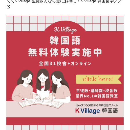
＼＼K Village 生徒さんなら更にお得に！K Village 韓国留学／／