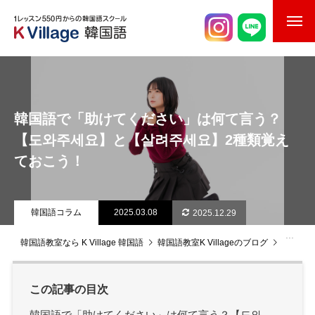
校舎案内
ご入校までの流れ
韓国語で「助けてください」は何て言う？
韓国語講師紹介
【도와주세요】と【살려주세요】2種類覚え
ておこう！
スケジュール
K Village韓国留学
韓国語コラム
2025.03.08
2025.12.29
韓国語お役立ちコラム
韓国語教室なら K Village 韓国語
韓国語教室K Villageのブログ
韓国語
この記事の目次