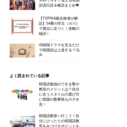
SNSで今すぐ使える韓国
語流行語＆略語まとめ💖
【TOPIK6級合格者が解
説】54番の作文（쓰기）
で満点に近づく！攻略の
秘訣✨
📺韓国ドラマを見るだけ
で韓国語は上達する？🤔
💭
よく読まれている記事
韓国語勉強のできる塾や
教室のメリットは？自分
に合うスタイルの選び方
に韓国の塾事情ものぞき
見！
韓国語教室へ行こう！自
分にぴったりの韓国語教
室をみつけるポイントを