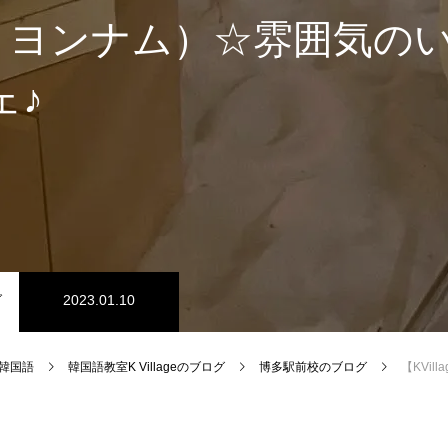
CH ヨンナム）☆雰囲気の
ェ♪
グ
2023.01.10
e 韓国語
韓国語教室K Villageのブログ
博多駅前校のブログ
【KVillage博多駅前校】연남동（ヨ