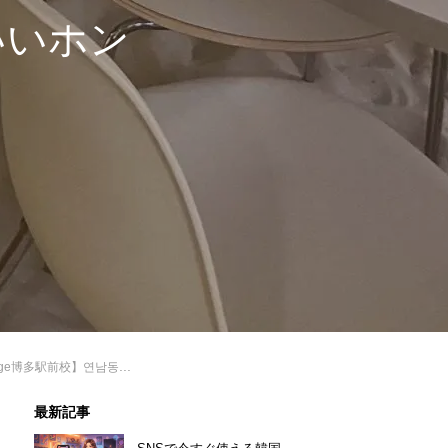
いいホン
ンナムドン）ワインバー＆カフェ！어반비치연남（URBAN BEACH ヨンナム）☆雰囲気のいいホンデカフェ♪
最新記事