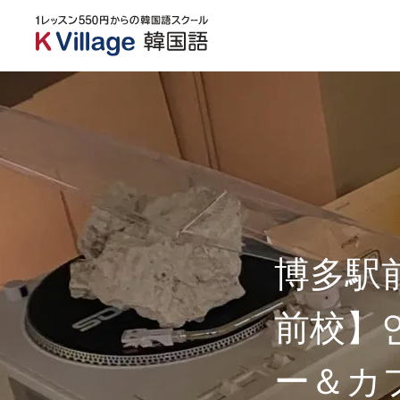
博多駅前
前校】
ー＆カ