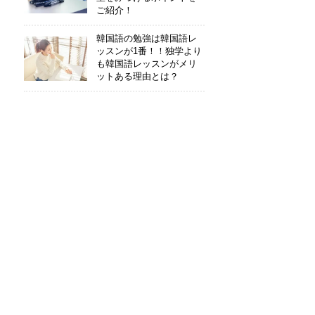
ご紹介！
韓国語の勉強は韓国語レ
ッスンが1番！！独学より
も韓国語レッスンがメリ
ットある理由とは？