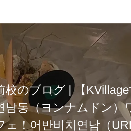
校のブログ | 【KVillag
연남동（ヨンナムドン）
フェ！어반비치연남（UR