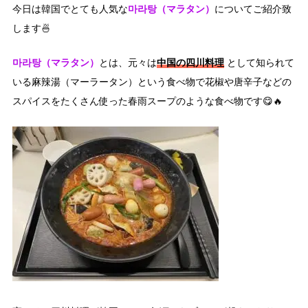
마라탕（マラタン）
今日は韓国でとても人気な
についてご紹介致
します🍜
마라탕（マラタン）
中国の四川料理
とは、元々は
として知られて
いる麻辣湯（マーラータン）という食べ物で花椒や唐辛子などの
スパイスをたくさん使った春雨スープのような食べ物です😋🔥