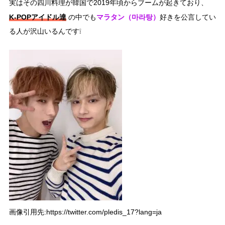
実はその四川料理が韓国で2019年頃からブームが起きており、
K‐POPアイドル達
マラタン（마라탕）
の中でも
好きを公言してい
る人が沢山いるんです❕
画像引用先:https://twitter.com/pledis_17?lang=ja