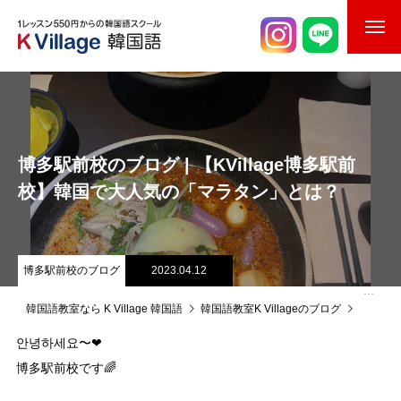
校舎案内
ご入校までの流れ
博多駅前校のブログ | 【KVillage博多駅前
韓国語講師紹介
校】韓国で大人気の「マラタン」とは？
スケジュール
K Village韓国留学
博多駅前校のブログ
2023.04.12
韓国語お役立ちコラム
韓国語教室なら K Village 韓国語
韓国語教室K Villageのブログ
博多駅
안녕하세요〜❤
博多駅前校です🌈