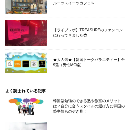
ルーツスイーツカフェ☕
【ライブレポ】TREASUREのファンコン
に行ってきました😎
★大人気★【韓国トークバラエティー】全
9選（男性MC編）
よく読まれている記事
韓国語勉強のできる塾や教室のメリット
は？自分に合うスタイルの選び方に韓国の
塾事情ものぞき見！