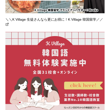
＼＼K Village 生徒さんなら更にお得に！K Village 韓国留学／／