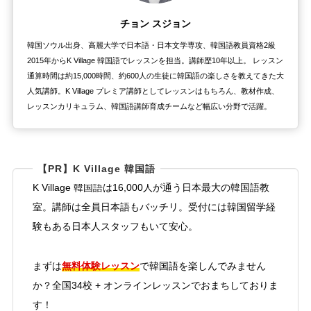
チョン スジョン
韓国ソウル出身、高麗大学で日本語・日本文学専攻、韓国語教員資格2級
2015年からK Village 韓国語でレッスンを担当。講師歴10年以上。 レッスン
通算時間は約15,000時間、約600人の生徒に韓国語の楽しさを教えてきた大
人気講師。K Village プレミア講師としてレッスンはもちろん、教材作成、
レッスンカリキュラム、韓国語講師育成チームなど幅広い分野で活躍。
【PR】K Village 韓国語
K Village 韓国語は16,000人が通う日本最大の韓国語教
室。講師は全員日本語もバッチリ。受付には韓国留学経
験もある日本人スタッフもいて安心。
無料体験レッスン
まずは
で韓国語を楽しんでみません
か？全国34校 + オンラインレッスンでおまちしておりま
す！