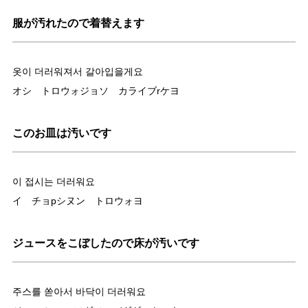
服が汚れたので着替えます
옷이 더러워져서 갈아입을게요
オシ トロウォジョソ カライブrケヨ
このお皿は汚いです
이 접시는 더러워요
イ チョpシヌン トロウォヨ
ジュースをこぼしたので床が汚いです
주스를 쏟아서 바닥이 더러워요