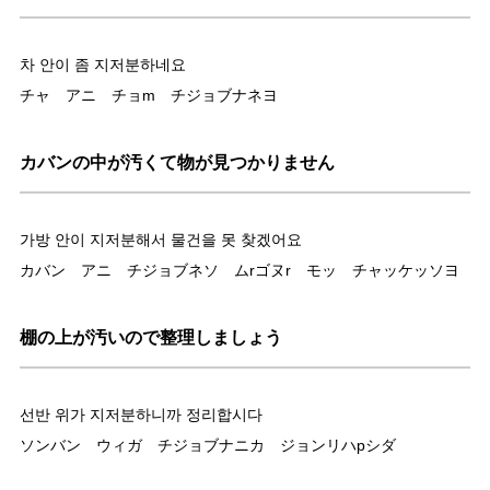
차 안이 좀 지저분하네요
チャ アニ チョm チジョブナネヨ
カバンの中が汚くて物が見つかりません
가방 안이 지저분해서 물건을 못 찾겠어요
カバン アニ チジョブネソ ムrゴヌr モッ チャッケッソヨ
棚の上が汚いので整理しましょう
선반 위가 지저분하니까 정리합시다
ソンバン ウィガ チジョブナニカ ジョンリハpシダ