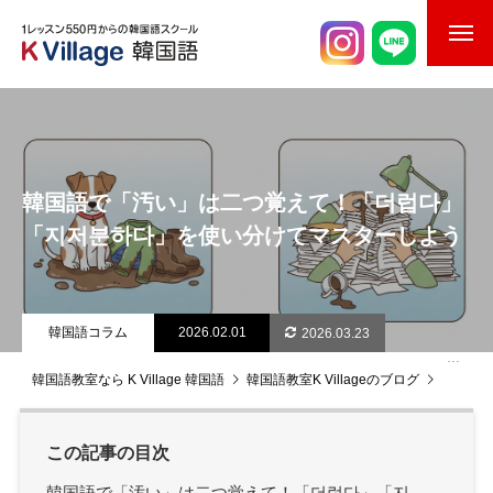
校舎案内
ご入校までの流れ
韓国語で「汚い」は二つ覚えて！「더럽다」
韓国語講師紹介
「지저분하다」を使い分けてマスターしよう
スケジュール
K Village韓国留学
韓国語コラム
2026.02.01
2026.03.23
韓国語お役立ちコラム
韓国語教室なら K Village 韓国語
韓国語教室K Villageのブログ
韓国語
この記事の目次