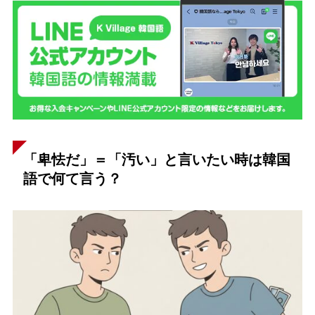
「卑怯だ」＝「汚い」と言いたい時は韓国
語で何て言う？