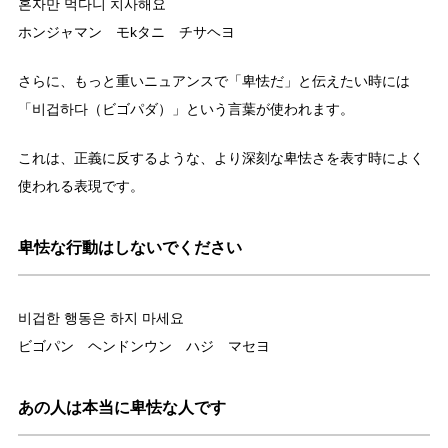
혼자만 먹다니 치사해요
ホンジャマン モkタニ チサヘヨ
さらに、もっと重いニュアンスで「卑怯だ」と伝えたい時には
「비겁하다（ビゴパダ）」という言葉が使われます。
これは、正義に反するような、より深刻な卑怯さを表す時によく
使われる表現です。
卑怯な行動はしないでください
비겁한 행동은 하지 마세요
ビゴパン ヘンドンウン ハジ マセヨ
あの人は本当に卑怯な人です