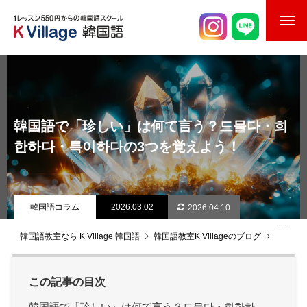
校舎案内
ご入校までの流れ
韓国語で「珍しい」は何て言う？드물다・희
韓国語講師紹介
한하다・특이하다の3つを覚えよう！
スケジュール
K Village韓国留学
韓国語コラム
2026.03.02
2026.04.10
韓国語お役立ちコラム
韓国語教室なら K Village 韓国語
韓国語教室K Villageのブログ
韓国語
この記事の目次