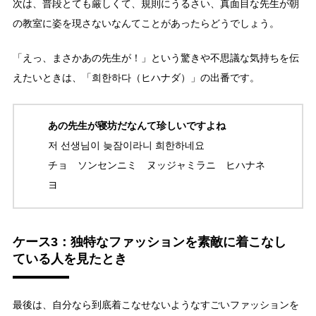
次は、普段とても厳しくて、規則にうるさい、真面目な先生が朝
の教室に姿を現さないなんてことがあったらどうでしょう。
「えっ、まさかあの先生が！」という驚きや不思議な気持ちを伝
えたいときは、「희한하다（ヒハナダ）」の出番です。
あの先生が寝坊だなんて珍しいですよね
저 선생님이 늦잠이라니 희한하네요
チョ ソンセンニミ ヌッジャミラニ ヒハナネ
ヨ
ケース3：独特なファッションを素敵に着こなし
ている人を見たとき
最後は、自分なら到底着こなせないようなすごいファッションを