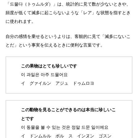
「드물다（トゥムルダ）」は、統計的に見て数が少ないときや、
頻度が低くて滅多に起こらないような「レア」な状態を指すとき
に使われます。
自分の感情を乗せるというよりは、客観的に見て「滅多にないこ
とだ」という事実を伝えるときに便利な言葉です。
この果物はとても珍しいです
이 과일은 아주 드물어요
イ グァイルン アジュ ドゥムロヨ
この動物を見ることができるのは本当に珍しいこ
とです
이 동물을 볼 수 있는 것은 정말 드문 일이에요
イ ドンムルル ボル ス インヌン ゴスン