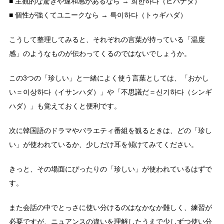
■ 主観的な驚きや違和感があるなら → 희한하다（ヒハナダ）
■ 個性が強くてユニークなら → 특이하다（トゥギハダ）
こうして整理してみると、それぞれの言葉が持っている「温度
感」のようなものが伝わってくるのではないでしょうか。
この3つの「珍しい」と一緒によく使う言葉としては、「おかし
い＝이상하다（イサンハダ）」や「不思議だ＝신기하다（シンギ
ハダ）」も覚えておくと便利です。
次に韓国語のドラマやバラエティ番組を観るときは、どの「珍し
い」が使われているか、少しだけ耳を傾けてみてください。
きっと、その場面にぴったりの「珍しい」が使われているはずで
す。
また会話の中でとっさに使い分けるのはなかなか難しく、練習が
必要ですが、ニュアンスの違いを理解したうえで少しずつ使い分